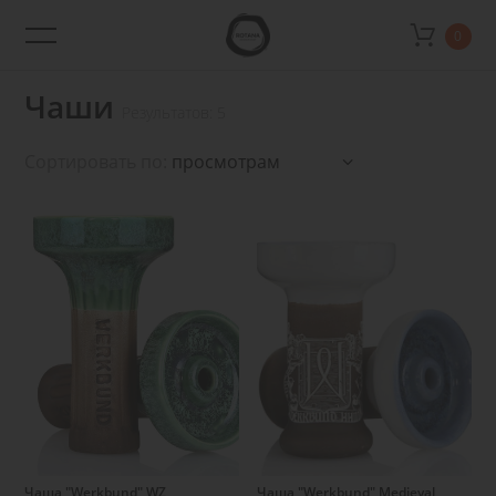
0
Rotana
Shop
Чаши
Результатов: 5
Сортировать по:
Подробнее
Подробнее
Чаша "Werkbund" WZ
Чаша "Werkbund" Medieval