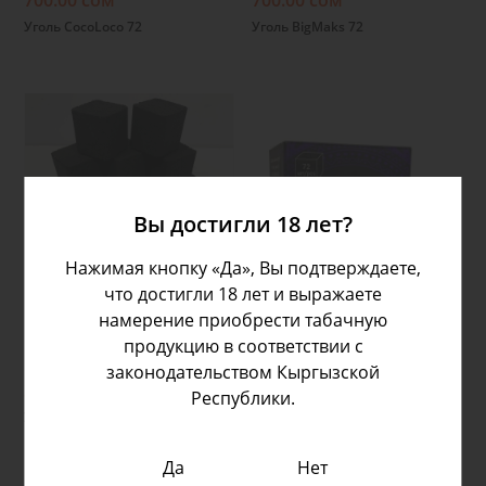
700.00 сом
700.00 сом
Уголь CocoLoco 72
Уголь BigMaks 72
Вы достигли 18 лет?
Нажимая кнопку «Да», Вы подтверждаете,
Подробнее
Подробнее
что достигли 18 лет и выражаете
намерение приобрести табачную
продукцию в соответствии с
законодательством Кыргызской
300.00 сом
700.00 сом
Республики.
Уголь Jogovo 36 (25mm)
Qoco Turbo 72
Да
Нет