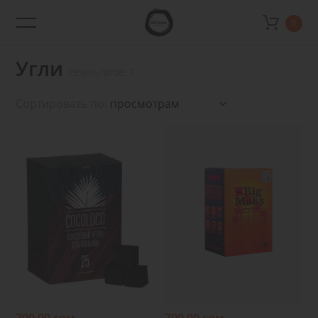
0
Rotana
Shop
Угли
Результатов: 7
Сортировать по:
Подробнее
Подробнее